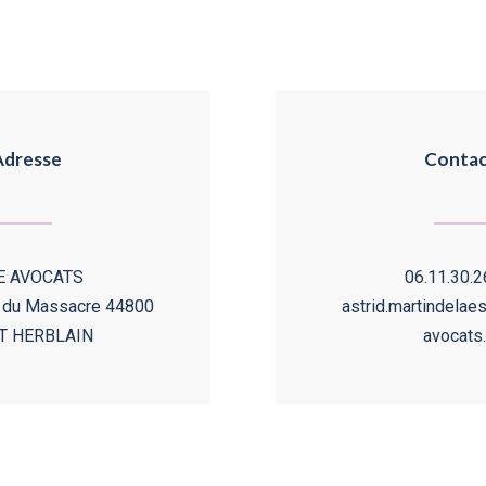
Adresse
Contac
E AVOCATS
06.11.30.2
d du Massacre 44800
astrid.martindela
T HERBLAIN
avocats.