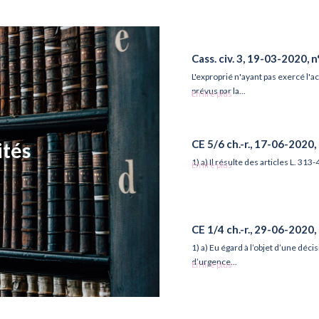
Cass. civ. 3, 19-03-2020, 
L'exproprié n'ayant pas exercé l'ac
prévus par la...
En lire plus
CE 5/6 ch.-r., 17-06-2020
ités
1) a) Il résulte des articles L. 31
En lire plus
CE 1/4 ch.-r., 29-06-2020
1) a) Eu égard à l’objet d’une déc
d’urgence...
En lire plus