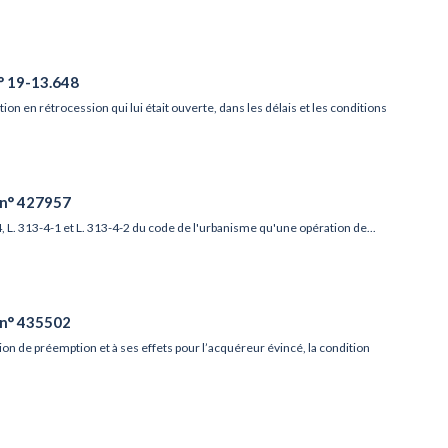
n° 19-13.648
tion en rétrocession qui lui était ouverte, dans les délais et les conditions
, n° 427957
3-4, L. 313-4-1 et L. 313-4-2 du code de l'urbanisme qu'une opération de...
, n° 435502
ision de préemption et à ses effets pour l’acquéreur évincé, la condition