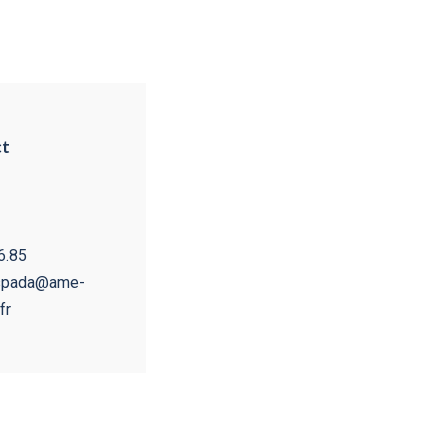
t
6.85
espada@ame-
fr